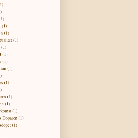
1)
)
(1)
l
(1)
en
(1)
ualitet
(1)
(1)
t
(1)
n
(1)
tion
(1)
)
ns
(1)
)
barn
(1)
mn
(1)
erkomst
(1)
s Döparen
(1)
sdopet
(1)