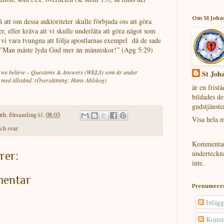
Om St Joha
så att om dessa auktoriteter skulle förbjuda oss att göra
, eller kräva att vi skulle underlåta att göra något som
e vi vara tvungna att följa apostlarnas exempel då de sade
et: ”Man måste lyda Gud mer än människor!” (Apg 5:29)
is we believe – Questions & Answers (WELS) som är under
St Joha
es med tillstånd. (Översättning: Hans Ahlskog)
är en frist
bildades d
gudstjänste
uth. församling
kl.
08:03
Visa hela m
och svar
Kommentare
underteckn
rer:
inte.
mentar
Prenumere
Inlägg
Komme