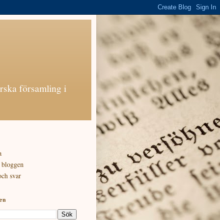
rska församling i
a
 bloggen
och svar
gen