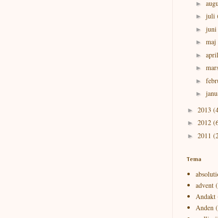
augu
►
juli
►
jun
►
maj
►
apri
►
mar
►
febr
►
janu
►
2013
(
►
2012
(
►
2011
(
►
Tema
absoluti
advent
Andakt
Anden