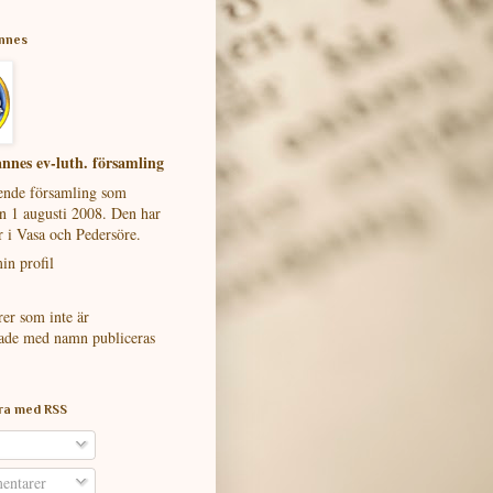
nnes
nnes ev-luth. församling
ående församling som
en 1 augusti 2008. Den har
r i Vasa och Pedersöre.
in profil
r som inte är
ade med namn publiceras
ra med RSS
ntarer