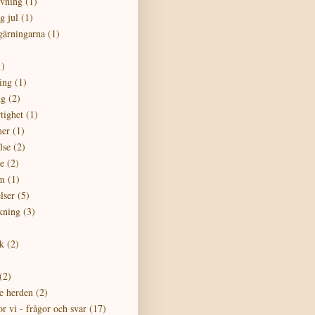
övning
(1)
g jul
(1)
gärningarna
(1)
1)
ing
(1)
ng
(2)
tighet
(1)
er
(1)
lse
(2)
e
(2)
m
(1)
lser
(5)
kning
(3)
k
(2)
)
(2)
e herden
(2)
or vi - frågor och svar
(17)