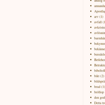
andlig 
annanda
Apostla
arv
(1)
avfall
(
avkristn
avlösni
barmhär
bekymm
bekänne
beredels
Betlehe
Betrakte
bibeltol
bikt
(2)
bildsprå
brud
(1
bröllop
den god
Detta tr