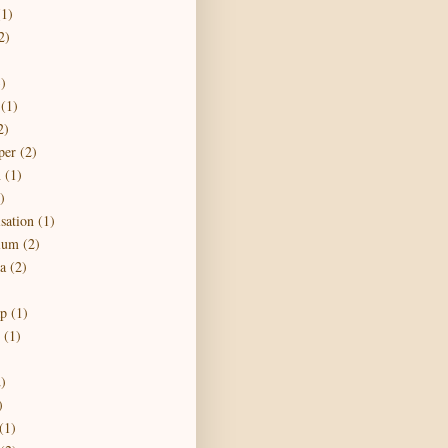
(1)
2)
)
(1)
2)
per
(2)
n
(1)
)
sation
(1)
ium
(2)
ra
(2)
)
ap
(1)
(1)
)
)
(1)