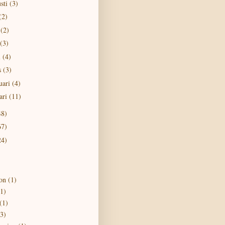
sti
(3)
(2)
i
(2)
(3)
l
(4)
s
(3)
uari
(4)
ari
(11)
48)
67)
24)
on
(1)
(1)
(1)
(3)