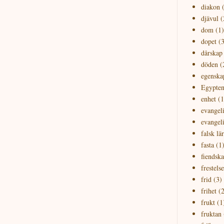
diakon
djävul
(
dom
(1)
dopet
(3
dårskap
döden
(
egenska
Egypte
enhet
(1
evangeli
evangel
falsk lä
fasta
(1
fiendsk
frestelse
frid
(3)
frihet
(2
frukt
(1
fruktan