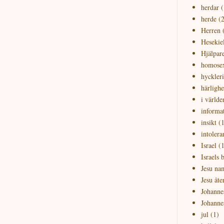
herdar
(
herde
(2
Herren
Hesekie
Hjälpar
homosex
hyckleri
härlighe
i världe
informa
insikt
(1
intolera
Israel
(1
Israels 
Jesu na
Jesu åt
Johanne
Johanne
jul
(1)