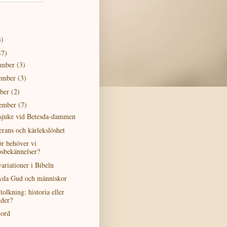
3)
47)
ember
(3)
ember
(3)
ober
(2)
tember
(7)
sjuke vid Betesda-dammen
erans och kärlekslöshet
ör behöver vi
osbekännelser?
ariationer i Bibeln
lyda Gud och människor
tolkning: historia eller
lder?
 ord