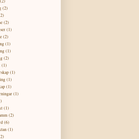
(2)
g
(2)
(2)
me
(2)
lser
(1)
se
(2)
ng
(1)
ing
(1)
ng
(2)
t
(1)
rskap
(1)
ing
(1)
kap
(1)
rningar
(1)
)
xt
(1)
Lamm
(2)
rd
(6)
ktan
(1)
(2)