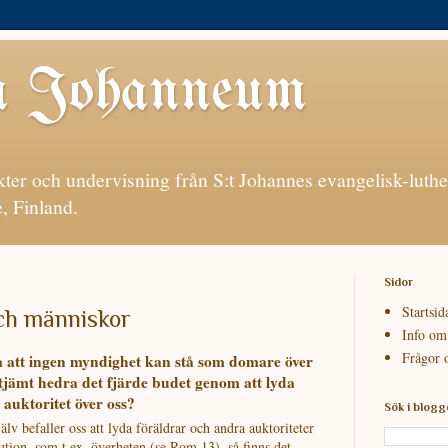
 Johanneum
ter och undervisning från S:t Johannes evangelisk-luthe
, Finland.
Sidor
Startsid
ch människor
Info om
Frågor 
a att ingen myndighet kan stå som domare över
ltjämt hedra det fjärde budet genom att lyda
auktoritet över oss?
Sök i blog
älv befaller oss att lyda föräldrar och andra auktoriteter
tion, som t.ex. överheten (se Rom 13), så finns det