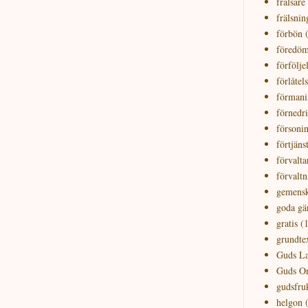
frälsare
frälsnin
förbön
föredö
förfölje
förlåtel
förmani
förnedr
försoni
förtjäns
förvalta
förvaltn
gemens
goda gä
gratis
(1
grundte
Guds 
Guds O
gudsfru
helgon