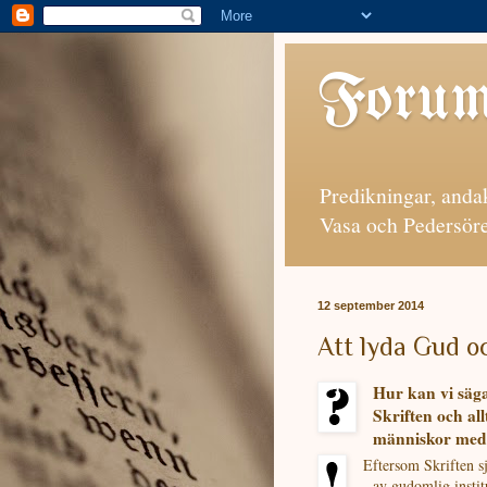
Forum
Predikningar, andak
Vasa och Pedersöre
12 september 2014
Att lyda Gud o
Hur kan vi säg
Skriften och al
människor med 
Eftersom Skriften sj
av gudomlig institu