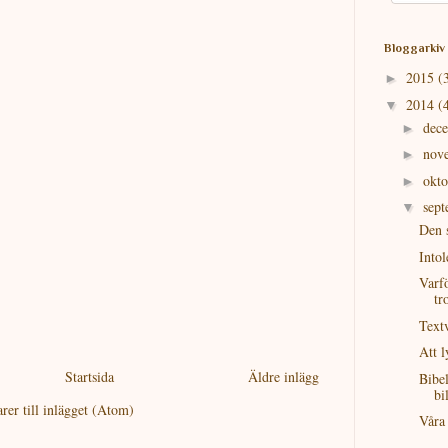
Bloggarkiv
2015
(
►
2014
(
▼
dec
►
nov
►
okt
►
sep
▼
Den 
Intol
Varf
tr
Textv
Att 
Startsida
Äldre inlägg
Bibel
bi
er till inlägget (Atom)
Våra